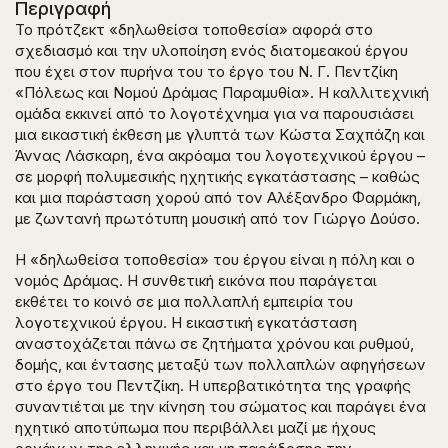
Περιγραφή
Το πρότζεκτ «δηλωθείσα τοποθεσία» αφορά στο
σχεδιασμό και την υλοποίηση ενός διατομεακού έργου
που έχει στον πυρήνα του το έργο του Ν. Γ. Πεντζίκη
«Πόλεως και Νομού Δράμας Παραμυθία». Η καλλιτεχνική
ομάδα εκκινεί από το λογοτέχνημα για να παρουσιάσει
μια εικαστική έκθεση με γλυπτά των Κώστα Σαχπάζη και
Άννας Λάσκαρη, ένα ακρόαμα του λογοτεχνικού έργου –
σε μορφή πολυμεσικής ηχητικής εγκατάστασης – καθώς
και μια παράσταση χορού από τον Αλέξανδρο Φαρμάκη,
με ζωντανή πρωτότυπη μουσική από τον Γιώργο Δούσο.
Η «δηλωθείσα τοποθεσία» του έργου είναι η πόλη και ο
νομός Δράμας. Η συνθετική εικόνα που παράγεται
εκθέτει το κοινό σε μια πολλαπλή εμπειρία του
λογοτεχνικού έργου. Η εικαστική εγκατάσταση
αναστοχάζεται πάνω σε ζητήματα χρόνου και ρυθμού,
δομής, και έντασης μεταξύ των πολλαπλών αφηγήσεων
στο έργο του Πεντζίκη. Η υπερβατικότητα της γραφής
συναντιέται με την κίνηση του σώματος και παράγει ένα
ηχητικό αποτύπωμα που περιβάλλει μαζί με ήχους