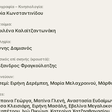
γραφία – Κινησιολογία:
ία Κωνσταντινίδου
ούμια:
ιλένα Καλαϊτζαντωνάκη
ληψία:
ννης Δαμιανός
ικός επί σκηνής (κρουστά):
ξανδρος Φραγκούλατζης
νεύουν:
σεμί: Ειρήνη Δερέμπεη, Μαρία Μελαχροινού, Μάρθ
εs:
ποινα Γεώργα, Ματίνα Γλενή, Αναστασία Ευδαίμω
σα Κλεισιάρη, Ειρήνη Μασάλη, Εβελίνα Μεγαλοκο
απέτρου, Ινώ Πικιώνη, Κατερίνα Χατζηαθανασίου