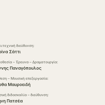
ιτεχνική διεύθυνση:
ίνα Σάττι
οθεσία – Έρευνα – Δραματουργία:
ννης Παναγόπουλος
εση – Μουσική επεξεργασία:
θα Μαυροειδή
ική διδασκαλία – διεύθυνση:
ήνη Πατσέα