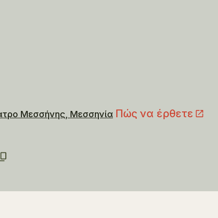
Πώς να έρθετε
ατρο Μεσσήνης, Μεσσηνία