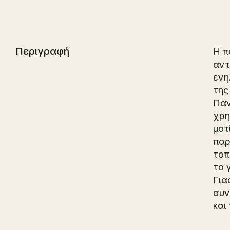
Περιγραφή
Η π
αντ
ενη
της
Παν
χρη
μοτ
παρ
τοπ
το 
Για
συν
και