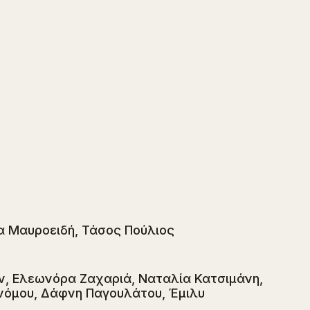
α Μαυροειδή, Τάσος Πούλιος
ν, Ελεωνόρα Ζαχαριά, Ναταλία Κατσιμάνη,
νόμου, Δάφνη Παγουλάτου, Έμιλυ