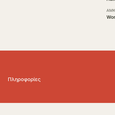
ΑΜΚ
Wo
Π
λ
η
ρ
ο
φ
ο
ρ
ί
ε
ς