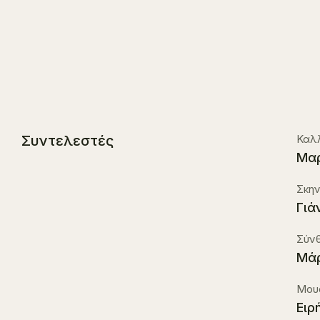
Συντελεστές
Καλλ
Μαρ
Σκην
Γιά
Σύνθ
Μάρ
Μουσ
Ειρ