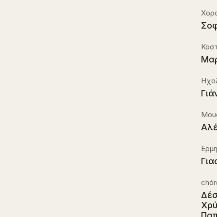
Χορο
Σοφ
Κοστ
Μαρ
Ηχο
Γιά
Μουσ
Αλέ
Ερμη
Για
chór
Δέσ
Χρύ
Παπ