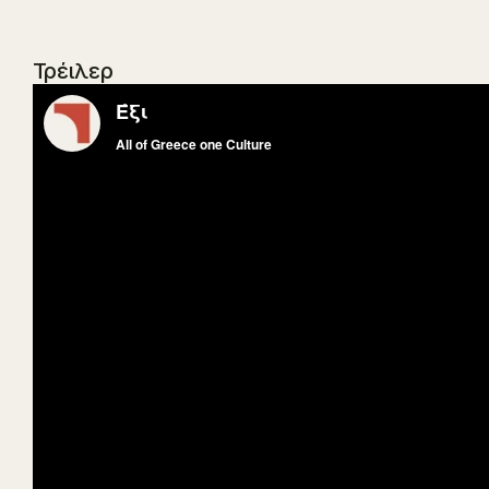
Τρέιλερ