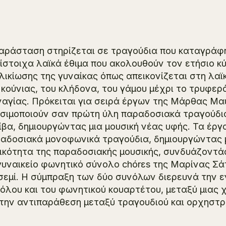
αράσταση στηρίζεται σε τραγούδια που καταγράφη
ίστοιχα λαϊκά έθιμα που ακολουθούν τον ετήσιο κ
λικίωσης της γυναίκας όπως απεικονίζεται στη λαϊ
 κούνιας, του κλήδονα, του γάμου μέχρι το τρυφερ
αγίας. Πρόκειται για σειρά έργων της Μάρθας Μαυ
σιμοποιούν σαν πρώτη ύλη παραδοσιακά τραγούδια,
ίβα, δημιουργώντας μια μουσική νέας υφής. Τα έργ
αδοσιακά μονοφωνικά τραγούδια, δημιουργώντας μ
ικότητα της παραδοσιακής μουσικής, συνδυάζοντά
γυναικείο φωνητικό σύνολο chórεs της Μαρίνας Σά
σεμί. Η σύμπραξη των δύο συνόλων διερευνά την 
όλου και του φωνητικού κουαρτέτου, μεταξύ μιας
 την αντιπαράθεση μεταξύ τραγουδιού και ορχηστρ