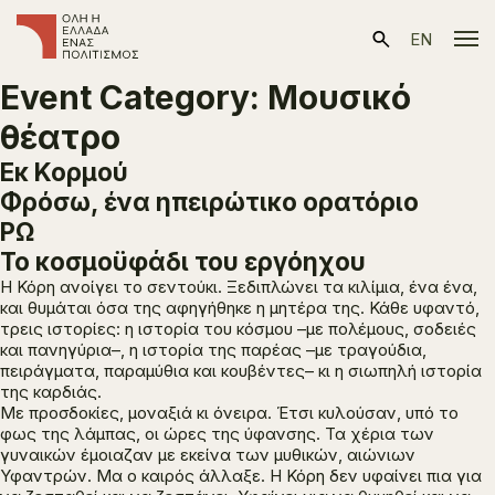
EN
Event Category:
Μουσικό
θέατρο
Εκ Κορμού
Φρόσω, ένα ηπειρώτικο ορατόριο
ΡΩ
Το κοσμοϋφάδι του εργόηχου
Η Κόρη ανοίγει το σεντούκι. Ξεδιπλώνει τα κιλίμια, ένα ένα,
και θυμάται όσα της αφηγήθηκε η μητέρα της. Κάθε υφαντό,
τρεις ιστορίες: η ιστορία του κόσμου –με πολέμους, σοδειές
και πανηγύρια–, η ιστορία της παρέας –με τραγούδια,
πειράγματα, παραμύθια και κουβέντες– κι η σιωπηλή ιστορία
της καρδιάς.
Με προσδοκίες, μοναξιά κι όνειρα. Έτσι κυλούσαν, υπό το
φως της λάμπας, οι ώρες της ύφανσης. Τα χέρια των
γυναικών έμοιαζαν με εκείνα των μυθικών, αιώνιων
Υφαντρών. Μα ο καιρός άλλαξε. Η Κόρη δεν υφαίνει πια για