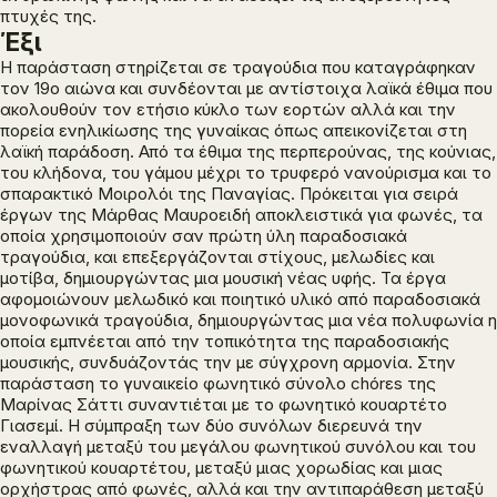
πτυχές της.
Έξι
Η παράσταση στηρίζεται σε τραγούδια που καταγράφηκαν
τον 19ο αιώνα και συνδέονται με αντίστοιχα λαϊκά έθιμα που
ακολουθούν τον ετήσιο κύκλο των εορτών αλλά και την
πορεία ενηλικίωσης της γυναίκας όπως απεικονίζεται στη
λαϊκή παράδοση. Από τα έθιμα της περπερούνας, της κούνιας,
του κλήδονα, του γάμου μέχρι το τρυφερό νανούρισμα και το
σπαρακτικό Μοιρολόι της Παναγίας. Πρόκειται για σειρά
έργων της Μάρθας Μαυροειδή αποκλειστικά για φωνές, τα
οποία χρησιμοποιούν σαν πρώτη ύλη παραδοσιακά
τραγούδια, και επεξεργάζονται στίχους, μελωδίες και
μοτίβα, δημιουργώντας μια μουσική νέας υφής. Τα έργα
αφομοιώνουν μελωδικό και ποιητικό υλικό από παραδοσιακά
μονοφωνικά τραγούδια, δημιουργώντας μια νέα πολυφωνία η
οποία εμπνέεται από την τοπικότητα της παραδοσιακής
μουσικής, συνδυάζοντάς την με σύγχρονη αρμονία. Στην
παράσταση το γυναικείο φωνητικό σύνολο chórεs της
Μαρίνας Σάττι συναντιέται με το φωνητικό κουαρτέτο
Γιασεμί. Η σύμπραξη των δύο συνόλων διερευνά την
εναλλαγή μεταξύ του μεγάλου φωνητικού συνόλου και του
φωνητικού κουαρτέτου, μεταξύ μιας χορωδίας και μιας
ορχήστρας από φωνές, αλλά και την αντιπαράθεση μεταξύ