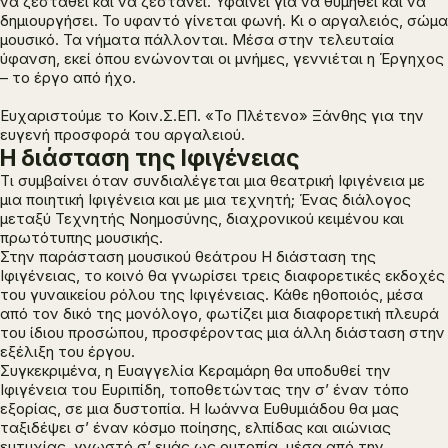
να ζεσταθεί και να ζεστάνει. Υφαίνει για να θυμηθεί και να
δημιουργήσει. Το υφαντό γίνεται φωνή. Κι ο αργαλειός, σώμα
μουσικό. Τα νήματα πάλλονται. Μέσα στην τελευταία
ύφανση, εκεί όπου ενώνονται οι μνήμες, γεννιέται η Έργηχος
– το έργο από ήχο.
Ευχαριστούμε το Κοιν.Σ.ΕΠ. «Το Πλέτενο» Ξάνθης για την
ευγενή προσφορά του αργαλειού.
Η διάσταση της Ιφιγένειας
Τι συμβαίνει όταν συνδιαλέγεται μια θεατρική Ιφιγένεια με
μια ποιητική Ιφιγένεια και με μια τεχνητή; Ένας διάλογος
μεταξύ Τεχνητής Νοημοσύνης, διαχρονικού κειμένου και
πρωτότυπης μουσικής.
Στην παράσταση μουσικού θεάτρου
Η διάσταση της
Ιφιγένειας
, το κοινό θα γνωρίσει τρεις διαφορετικές εκδοχές
του γυναικείου ρόλου της Ιφιγένειας. Κάθε ηθοποιός, μέσα
από τον δικό της μονόλογο, φωτίζει μια διαφορετική πλευρά
του ίδιου προσώπου, προσφέροντας μια άλλη διάσταση στην
εξέλιξη του έργου.
Συγκεκριμένα, η Ευαγγελία Κεραμάρη θα υποδυθεί την
Ιφιγένεια του Ευριπίδη, τοποθετώντας την σ’ έναν τόπο
εξορίας, σε μια δυστοπία. Η Ιωάννα Ευθυμιάδου θα μας
ταξιδέψει σ’ έναν κόσμο ποίησης, ελπίδας και αιώνιας
ευτυχίας, γνωστό σ’ εμάς ως ουτοπία, μέσα από την