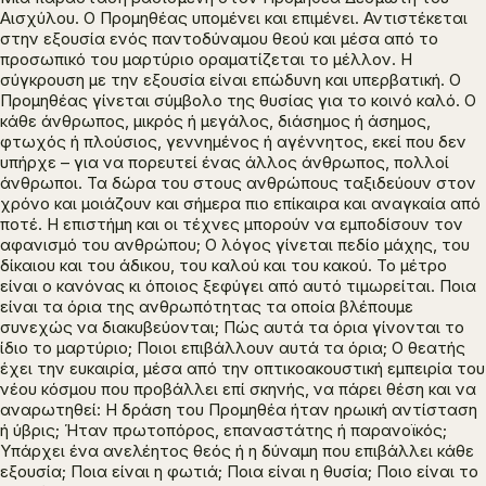
Αισχύλου. Ο Προμηθέας υπομένει και επιμένει. Αντιστέκεται
στην εξουσία ενός παντοδύναμου θεού και μέσα από το
προσωπικό του μαρτύριο οραματίζεται το μέλλον. Η
σύγκρουση με την εξουσία είναι επώδυνη και υπερβατική. Ο
Προμηθέας γίνεται σύμβολο της θυσίας για το κοινό καλό. Ο
κάθε άνθρωπος, μικρός ή μεγάλος, διάσημος ή άσημος,
φτωχός ή πλούσιος, γεννημένος ή αγέννητος, εκεί που δεν
υπήρχε – για να πορευτεί ένας άλλος άνθρωπος, πολλοί
άνθρωποι. Τα δώρα του στους ανθρώπους ταξιδεύουν στον
χρόνο και μοιάζουν και σήμερα πιο επίκαιρα και αναγκαία από
ποτέ. Η επιστήμη και οι τέχνες μπορούν να εμποδίσουν τον
αφανισμό του ανθρώπου; Ο λόγος γίνεται πεδίο μάχης, του
δίκαιου και του άδικου, του καλού και του κακού. Το μέτρο
είναι ο κανόνας κι όποιος ξεφύγει από αυτό τιμωρείται. Ποια
είναι τα όρια της ανθρωπότητας τα οποία βλέπουμε
συνεχώς να διακυβεύονται; Πώς αυτά τα όρια γίνονται το
ίδιο το μαρτύριο; Ποιοι επιβάλλουν αυτά τα όρια; Ο θεατής
έχει την ευκαιρία, μέσα από την οπτικοακουστική εμπειρία του
νέου κόσμου που προβάλλει επί σκηνής, να πάρει θέση και να
αναρωτηθεί: Η δράση του Προμηθέα ήταν ηρωική αντίσταση
ή ύβρις; Ήταν πρωτοπόρος, επαναστάτης ή παρανοϊκός;
Υπάρχει ένα ανελέητος θεός ή η δύναμη που επιβάλλει κάθε
εξουσία; Ποια είναι η φωτιά; Ποια είναι η θυσία; Ποιο είναι το