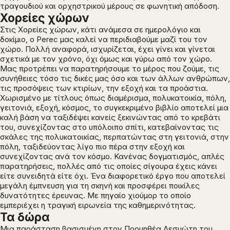
τραγουδιού και ορχηστρικού μέρους σε φωνητική απόδοση.
Χορείες χώρων
Στις
Χορείες χώρων
, κάτι ανάμεσα σε ημερολόγιο και
δοκίμιο, o Perec μας καλεί να περιδιαβούμε μαζί του τον
χώρο. Πολλή αναφορά, ισχυρίζεται, έχει γίνει και γίνεται
σχετικά με τον χρόνο, όχι όμως και γύρω από τον χώρο.
Μας προτρέπει να παρατηρήσουμε το μέρος που ζούμε, τις
συνήθειες τόσο τις δικές μας όσο και των άλλων ανθρώπων,
τις προσόψεις των κτιρίων, την εξοχή και τα προάστια.
Χωρισμένο με τίτλους όπως διαμέρισμα, πολυκατοικία, πόλη,
γειτονιά, εξοχή, κόσμος, το συγκεκριμένο βιβλίο αποτελεί μια
καλή βάση να ταξιδέψει κανείς ξεκινώντας από το κρεβάτι
του, συνεχίζοντας στο υπόλοιπο σπίτι, κατεβαίνοντας τις
σκάλες της πολυκατοικίας, περπατώντας στη γειτονιά, στην
πόλη, ταξιδεύοντας λίγο πιο πέρα στην εξοχή και
συνεχίζοντας ανά τον κόσμο. Κανένας δογματισμός, απλές
παρατηρήσεις, πολλές από τις οποίες σίγουρα έχεις κάνει
είτε συνειδητά είτε όχι. Ένα διαφορετικό έργο που αποτελεί
μεγάλη έμπνευση για τη σκηνή και προσφέρει ποικίλες
δυνατότητες έρευνας. Με πηγαίο χιούμορ το οποίο
εμπεριέχει η τραγική ειρωνεία της καθημερινότητας.
Τα δώρα
Μια παράσταση βασισμένη στον
Προμηθέα Δεσμώτη
του