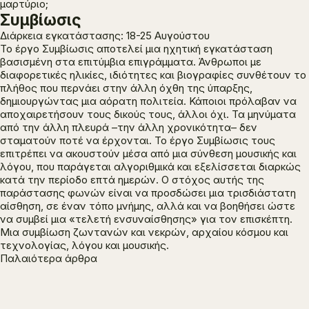
μαρτύριο;
Συμβίωσις
Διάρκεια εγκατάστασης: 18-25 Αυγούστου
Το έργο
Συμβίωσις
αποτελεί μια ηχητική εγκατάσταση
βασισμένη στα επιτύμβια επιγράμματα. Άνθρωποι με
διαφορετικές ηλικίες, ιδιότητες και βιογραφίες συνθέτουν το
πλήθος που περνάει στην άλλη όχθη της ύπαρξης,
δημιουργώντας μια αόρατη πολιτεία. Κάποιοι πρόλαβαν να
αποχαιρετήσουν τους δικούς τους, άλλοι όχι. Τα μηνύματα
από την άλλη πλευρά –την άλλη χρονικότητα– δεν
σταματούν ποτέ να έρχονται. Το έργο
Συμβίωσις
τους
επιτρέπει να ακουστούν μέσα από μια σύνθεση μουσικής και
λόγου, που παράγεται αλγοριθμικά και εξελίσσεται διαρκώς
κατά την περίοδο επτά ημερών. Ο στόχος αυτής της
παράστασης φωνών είναι να προσδώσει μια τρισδιάστατη
αίσθηση, σε έναν τόπο μνήμης, αλλά και να βοηθήσει ώστε
να συμβεί μια «τελετή ενσυναίσθησης» για τον επισκέπτη.
Μια
συμβίωση
ζωντανών και νεκρών, αρχαίου κόσμου και
τεχνολογίας, λόγου και μουσικής.
Πλοήγηση
Παλαιότερα άρθρα
άρθρων