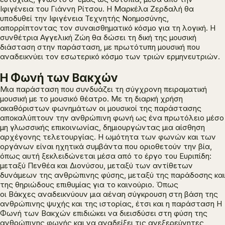
Ιφιγένεια
του Γιάννη Ρίτσου. Η Μαρκέλα Ζερδαλή θα
υποδυθεί την Ιφιγένεια Τεχνητής Νοημοσύνης,
απορρίπτοντας τον συναισθηματικό κόσμο για τη λογική. Η
συνθέτρια Αγγελική Ζώη θα δώσει τη δική της μουσική
διάσταση στην παράσταση, με πρωτότυπη μουσική που
αναδεικνύει τον εσωτερικό κόσμο των τριών ερμηνευτριών.
Η Φωνή των Βακχών
Μια παράσταση που συνδυάζει τη σύγχρονη πειραματική
μουσική με το μουσικό θέατρο. Με τη διαρκή χρήση
ακαθόριστων φωνημάτων οι μουσικοί της παράστασης
αποκαλύπτουν την ανθρώπινη φωνή ως ένα πρωτόλειο μέσο
μη γλωσσικής επικοινωνίας, δημιουργώντας μια αίσθηση
αρχέγονης τελετουργίας. Η ωμότητα των φωνών και των
οργάνων είναι ηχητικά συμβάντα που οριοθετούν την βία,
όπως αυτή ξεκλειδώνεται μέσα από το έργο του Ευριπίδη:
μεταξύ Πενθέα και Διονύσου, μεταξύ των αντίθετων
δυνάμεων της ανθρώπινης φύσης, μεταξύ της παράδοσης και
της θηριώδους επιθυμίας για το καινούριο. Όπως
οι
Βάκχες
αναδεικνύουν μια αέναη σύγκρουση στη βάση της
ανθρώπινης ψυχής και της ιστορίας, έτσι και η παράσταση
Η
Φωνή των Βακχών
επιδιώκει να διεισδύσει στη φύση της
ανθρώπινης φωνής και να αναδείξει τις ανεξερεύνητες