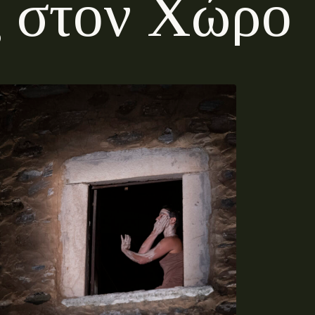
ς
σ
τ
ο
ν
Χ
ώ
ρ
ο