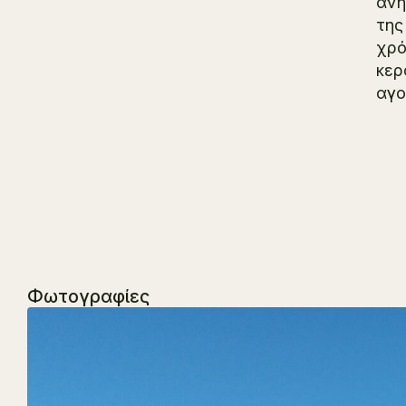
ανή
της
χρό
κερ
αγο
Φωτογραφίες