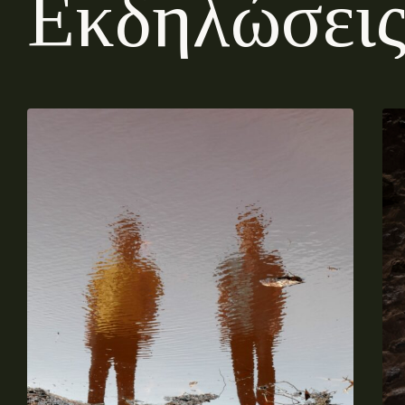
Ε
κ
δ
η
λ
ώ
σ
ε
ι