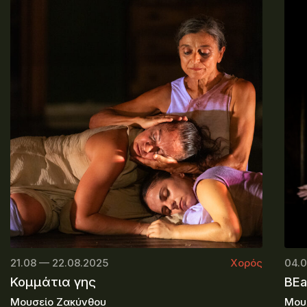
21.08 — 22.08.2025
Χορός
04.0
Κομμάτια γης
BEa
Μουσείο Ζακύνθου
Μου