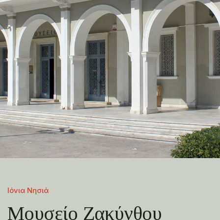
Ιόνια Νησιά
Μουσείο Ζακύνθου