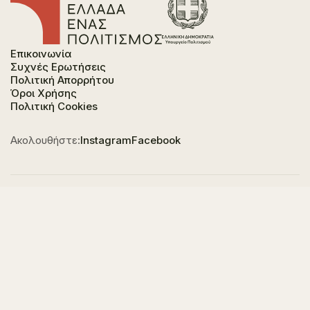
Επικοινωνία
Συχνές Ερωτήσεις
Πολιτική Απορρήτου
Όροι Χρήσης
Πολιτική Cookies
Ακολουθήστε:
Instagram
Facebook
Φορέας χρηματοδότησης του έργου είναι το
Υπουργείο Πολιτισμού, στο πλαίσιο του Εθνικού
Σχεδίου Ανάκαμψης και Ανθεκτικότητας "Ελλάδα
2.0" με τη χρηματοδότηση της Ευρωπαϊκής Ένωσης -
NextGeneration EU.