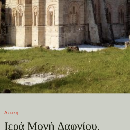
Αττική
Ιερά Μονή Δαφνίου,