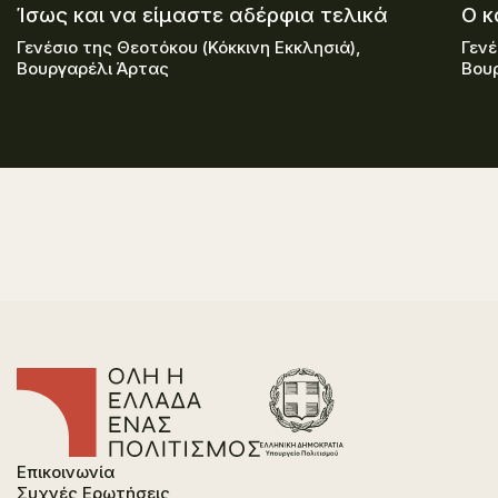
Ίσως και να είμαστε αδέρφια τελικά
Ο κ
Γενέσιο της Θεοτόκου (Κόκκινη Εκκλησιά),
Γενέ
Βουργαρέλι Άρτας
Βου
Επικοινωνία
Συχνές Ερωτήσεις