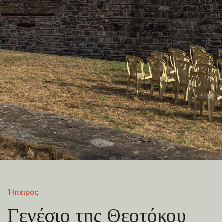
Ήπειρος
Γενέσιο της Θεοτόκου