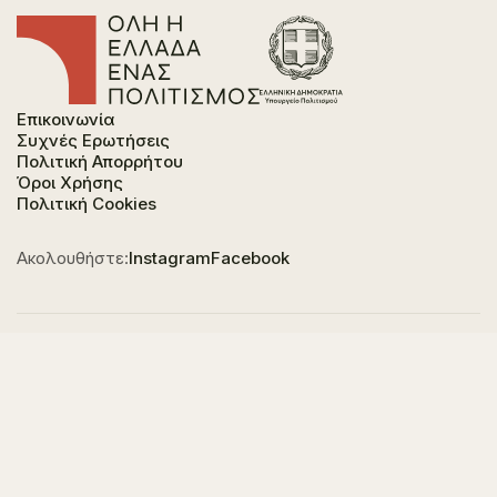
Επικοινωνία
Συχνές Ερωτήσεις
Πολιτική Απορρήτου
Όροι Χρήσης
Πολιτική Cookies
Ακολουθήστε:
Instagram
Facebook
Φορέας χρηματοδότησης του έργου είναι το
Υπουργείο Πολιτισμού, στο πλαίσιο του Εθνικού
Σχεδίου Ανάκαμψης και Ανθεκτικότητας "Ελλάδα
2.0" με τη χρηματοδότηση της Ευρωπαϊκής Ένωσης -
NextGeneration EU.