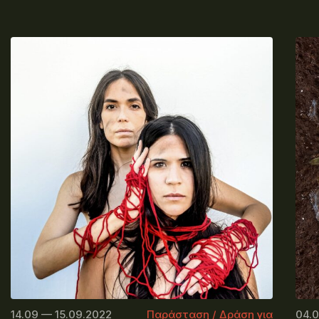
14.09 — 15.09.2022
Παράσταση / Δράση για
04.0