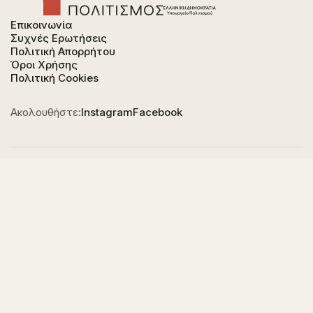
Επικοινωνία
Συχνές Ερωτήσεις
Πολιτική Απορρήτου
Όροι Χρήσης
Πολιτική Cookies
Ακολουθήστε:
Instagram
Facebook
Φορέας χρηματοδότησης του έργου είναι το
Υπουργείο Πολιτισμού, στο πλαίσιο του Εθνικού
Σχεδίου Ανάκαμψης και Ανθεκτικότητας "Ελλάδα
2.0" με τη χρηματοδότηση της Ευρωπαϊκής Ένωσης -
NextGeneration EU.
© 2023-2026 All of Greece, Οne Culture. All rights reserved. Website
Designed & Developed by
7L International