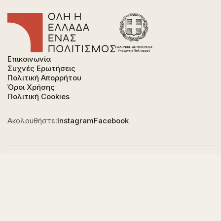
Επικοινωνία
Συχνές Ερωτήσεις
Πολιτική Απορρήτου
Όροι Χρήσης
Πολιτική Cookies
Ακολουθήστε:
Instagram
Facebook
Φορέας χρηματοδότησης του έργου είναι το
Υπουργείο Πολιτισμού, στο πλαίσιο του Εθνικού
Σχεδίου Ανάκαμψης και Ανθεκτικότητας "Ελλάδα
2.0" με τη χρηματοδότηση της Ευρωπαϊκής Ένωσης -
NextGeneration EU.