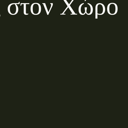
ς
σ
τ
ο
ν
Χ
ώ
ρ
ο