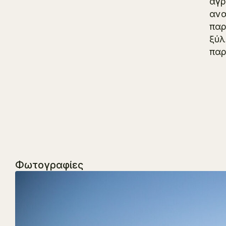
αγρ
ανα
παρ
ξύλ
παρ
Φωτογραφίες