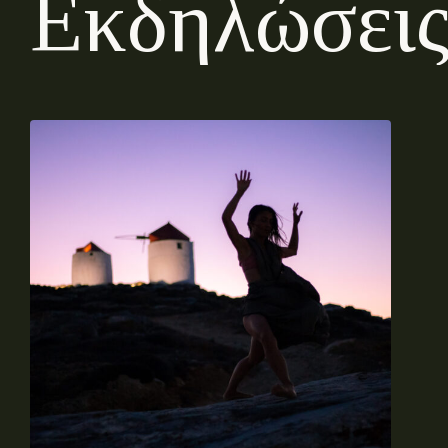
Ε
κ
δ
η
λ
ώ
σ
ε
ι