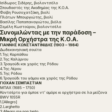
Ισίδωρος Σιδέρης, βιολοντσέλο
Σπουδαστές της Ακαδημίας της Κ.Ο.Α.
Φοίβη Ρουσοχατζάκη, βιολί
Πλάτων Μπουργιώτης, βιολί
Βασίλης Παπαπαναγιώτου, βιόλα
Σεμέλη Κωστούρου, βιολοντσέλο
Συνομιλώντας με την παράδοση –
Μικρή Ορχήστρα της Κ.Ο.Α.
ΓΙΑΝΝΗΣ ΚΩΝΣΤΑΝΤΙΝΙΔΗΣ (1903 – 1984)
Δωδεκανησιακή σουίτα
1.Της Καρπάθου
2.Της Καλύμνου
3.Τραγούδι και χορός της Ρόδου
4.Της Λέρου
5.Της Ρόδου
6.Τραγούδι του γάμου και χορός της Ρόδου
ΓΙΟΧΑΝ ΣΕΜΠΑΣΤΙΑΝ
ΜΠΑΧ (1685 – 1750)
Κοντσέρτο για όμποε ντ’ αμόρε κι ορχήστρα σε λα μείζονα
BWV 1055R
1.[Allegro]
2.Larghetto
3.Allegro ma non tanto