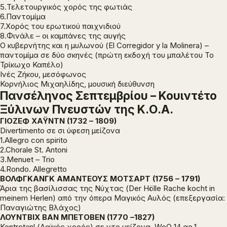
5.Τελετουργικός χορός της φωτιάς
6.Παντομίμα
7.Χορός του ερωτικού παιχνιδιού
8.Φινάλε – οι καμπάνες της αυγής
O κυβερνήτης και η μυλωνού (El Corregidor y la Molinera) –
παντομίμα σε δύο σκηνές (πρώτη εκδοχή του μπαλέτου Το
Τρίκωχο Καπέλο)
Ινές Ζήκου, μεσόφωνος
Κορνήλιος Μιχαηλίδης, μουσική διεύθυνση
Πανσέληνος Σεπτεμβρίου – Κουιντέτο
Ξύλινων Πνευστών της Κ.Ο.Α.
ΓΙΟΖΕΦ ΧΑΫΝΤΝ (1732 – 1809)
Divertimento σε σι ύφεση μείζονα
1.Allegro con spirito
2.Chorale St. Antoni
3.Menuet – Trio
4.Rondo. Allegretto
ΒΟΛΦΓΚΑΝΓΚ ΑΜΑΝΤΕΟΥΣ ΜΟΤΣΑΡΤ
(1756 – 1791)
Άρια της βασίλισσας της Νύχτας (Der Hölle Rache kocht in
meinem Herlen) από την όπερα Μαγικός Αυλός (επεξεργασία:
Παναγιώτης Βλάχος)
ΛΟΥΝΤΒΙΧ ΒΑΝ ΜΠΕΤΟΒΕΝ (1770 –1827)
Kontretanl (Λαϊκός χορός) σε ντο μείζονα, WoO 14 αρ.1