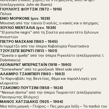
(επεξεργασία: John de Bueris)
ΓΙΟΥΛΙΟΥΣ ΦΟΥΤΣΙΚ (1872 – 1916)
Πόλκα
ΕΝΙΟ ΜΟΡΙΚΟΝΕ (γεν. 1928)
Μουσική από την ταινία Ο καλός, ο κακός και ο άσχημος
ΧΟΥΛΙΟ ΜΕΝΤΑΛΙΑ (γεν. 1938)
“El porsche negro” από τη Σουίτα για κουιντέτο ξύλινων
πνευστών
ΠΙΕΤΡΟ ΜΑΣΚΑΝΙ (1863 – 1945)
Ιντερμέτζο από την όπερα Καβαλερία Ρουστικάνα
ΤΖΟΥΖΕΠΕ ΒΕΡΝΤΙ (1813 – 1901)
“Questa o quella” από την όπερα Ριγκολέτο (επεξεργασία: I.
Dobrinescu)
ΛΕΟΝΑΡΝΤ ΜΠΕΡΝΣΤΑΪΝ (1918 – 1990)
“Somewhere” από το μιούζικαλ West side story”
ΑΛΑΜΙΡΟ ΤΖΑΜΠΙΕΡΙ (1893 – 1963)
Το Καρναβάλι της Βενετίας, θέμα και παραλλαγές για
κλαρινέτο
ΤΖΑΚΟΜΟ ΠΟΥΤΣΙΝΙ (1858 – 1924)
“Nessun dorma” από την όπερα Τουραντότ (επεξεργασία:
Παναγιώτης Βλάχος)
ΜΑΝΟΣ ΧΑΤΖΙΔΑΚΙΣ (1925 – 1994)
Μια πόλη μαγική – Γλάρος – Πες μου μια λέξη – Τα παιδιά του