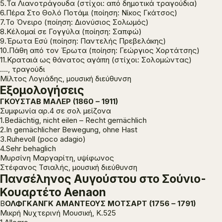
5.Τα Λιανοτράγουδα (στίχοι: από δημοτικά τραγούδια)
6.Πέρα Στο Θολό Ποτάμι (ποίηση: Νίκος Γκάτσος)
7.Το Όνειρο (ποίηση: Διονύσιος Σολωμός)
8.Κέλομαί σε Γογγύλα (ποίηση: Σαπφώ)
9.Έρωτα Εσύ (ποίηση: Παντελής Πρεβελάκης)
10.Πάθη από τον Έρωτα (ποίηση: Γεώργιος Χορτάτσης)
11.Κραταιά ως θάνατος αγάπη (στίχοι: Σολομώντας)
…., τραγούδι
Μίλτος Λογιάδης, μουσική διεύθυνση
Εξομολογήσεις
ΓΚΟΥΣΤΑΒ ΜΑΛΕΡ (1860 – 1911)
Συμφωνία αρ.4 σε σολ μείζονα
1.Bedächtig, nicht eilen – Recht gemächlich
2.In gemächlicher Bewegung, ohne Hast
3.Ruhevoll (poco adagio)
4.Sehr behaglich
Μυρσίνη Μαργαρίτη, υψίφωνος
Στέφανος Τσιαλής, μουσική διεύθυνση
Πανσέληνος Αυγούστου στο Σούνιο-
Κουαρτέτο Aenaon
Β
ΟΛΦΓΚΑΝΓΚ ΑΜΑΝΤΕΟΥΣ ΜΟΤΣΑΡΤ (1756 – 1791)
Μικρή Νυχτερινή Μουσική, K.525