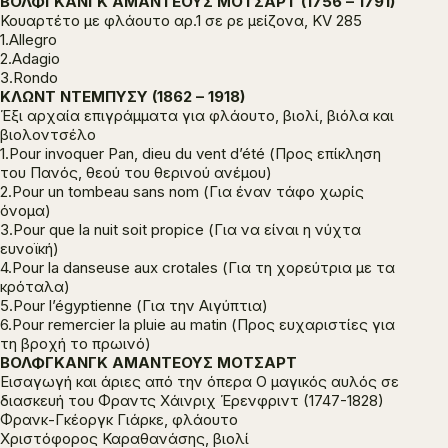
ΒΟΛΦΓΚΑΝΓΚ ΑΜΑΝΤΕΟΥΣ ΜΟΤΣΑΡΤ (1756 – 1791)
Κουαρτέτο με φλάουτο αρ.1 σε ρε μείζονα, KV 285
1.Allegro
2.Adagio
3.Rondo
KΛΩΝΤ ΝΤΕΜΠΥΣΥ (1862 – 1918)
Έξι αρχαία επιγράμματα για φλάουτο, βιολί, βιόλα και
βιολοντσέλο
1.Pour invoquer Pan, dieu du vent d’été (Προς επίκληση
του Πανός, θεού του θερινού ανέμου)
2.Pour un tombeau sans nom (Για έναν τάφο χωρίς
όνομα)
3.Pour que la nuit soit propice (Για να είναι η νύχτα
ευνοϊκή)
4.Pour la danseuse aux crotales (Για τη χορεύτρια με τα
κρόταλα)
5.Pour l’égyptienne (Για την Αιγύπτια)
6.Pour remercier la pluie au matin (Προς ευχαριστίες για
τη βροχή το πρωινό)
ΒΟΛΦΓΚΑΝΓΚ ΑΜΑΝΤΕΟΥΣ ΜΟΤΣΑΡΤ
Εισαγωγή και άριες από την όπερα Ο μαγικός αυλός σε
διασκευή του Φραντς Χάινριχ Έρενφριντ (1747-1828)
Φρανκ-Γκέοργκ Γιάρκε, φλάουτο
Χριστόφορος Καραθανάσης, βιολί