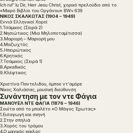
Ich ruf’ lu Dir, Herr Jesu Christ, χορικό πρελούδιο από το
«Μικρό Βιβλίο του Οργάνου» BWv 639
ΝΙΚΟΣ ΣΚΑΛΚΩΤΑΣ (1904 – 1949)
Εννιά Ελληνικοί Χοροί
1.Τσάμικος (Σειρά 2)
2.Νησιώτικος (Μια Μηλοποταμίτισσα)
3.Μαριορή – Μαριορή μου
4.Μαζωχτός
5.Ηπειρώτικος
6.Κρητικός
7.Τσάμικος (Σειρά 1)
8.Αρκαδικός
9.Κλέφτικος
Χριστίνα Παντελιδου, όμποε ντ’αμόρε
Νίκος Χαλιάσας, μουσική διεύθυνση
Συνάντηση με τον ντε Φάγια
ΜΑΝΟΥΕΛ ΝΤΕ ΦΑΓΙΑ (1876 – 1946)
Σουίτα από το μπαλέτο «Ο Μάγος Έρωτας»
1.Εισαγωγή και σκηνή
2.Στην σπηλιά
3.Χορός του τρόμου
4.Ο μαγικός κύκλος