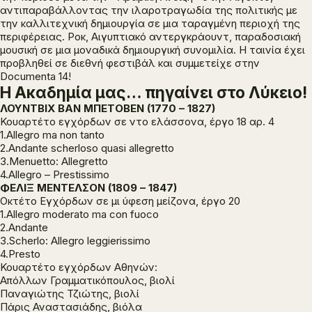
αντιπαραβάλλοντας την ιλαροτραγωδία της πολιτικής με
την καλλιτεχνική δημιουργία σε μια ταραγμένη περιοχή της
περιφέρειας. Ροκ, Αιγυπτιακό αντεργκράουντ, παραδοσιακή
μουσική σε μια μοναδικά δημιουργική συνομιλία. H ταινία έχει
προβληθεί σε διεθνή φεστιβάλ και συμμετείχε στην
Documenta 14!
Η Ακαδημία μας… πηγαίνει στο Λύκειο!
ΛΟΥΝΤΒΙΧ ΒΑΝ ΜΠΕΤΟΒΕΝ (1770 – 1827)
Κουαρτέτο εγχόρδων σε ντο ελάσσονα, έργο 18 αρ. 4
1.Allegro ma non tanto
2.Andante scherloso quasi allegretto
3.Menuetto: Allegretto
4.Allegro – Prestissimo
ΦΕΛΙΞ ΜΕΝΤΕΛΣΟΝ (1809 – 1847)
Οκτέτο Εγχόρδων σε μι ύφεση μείζονα, έργο 20
1.Allegro moderato ma con fuoco
2.Andante
3.Scherlo: Allegro leggierissimo
4.Presto
Κουαρτέτο εγχόρδων Αθηνών:
Απόλλων Γραμματικόπουλος, βιολί
Παναγιώτης Τζιώτης, βιολί
Πάρις Αναστασιάδης, βιόλα