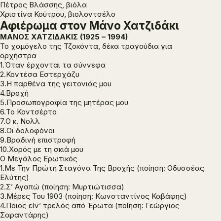
Πέτρος Βλάσσης, βιόλα
Χριστίνα Κούτρου, βιολοντσέλο
Αφιέρωμα στον Μάνο Χατζιδάκι
ΜΑΝΟΣ ΧΑΤΖΙΔΑΚΙΣ (1925 – 1994)
Το χαμόγελο της Τζοκόντα, δέκα τραγούδια για
ορχήστρα
1.Όταν έρχονται τα σύννεφα
2.Κοντέσα Εστερχάζυ
3.Η παρθένα της γειτονιάς μου
4.Βροχή
5.Προσωπογραφία της μητέρας μου
6.Το Κοντσέρτο
7.Ο κ. Νολλ
8.Οι δολοφόνοι
9.Βραδινή επιστροφή
10.Χορός με τη σκιά μου
Ο Μεγάλος Ερωτικός
1.Με Την Πρώτη Σταγόνα Της Βροχής (ποίηση: Οδυσσέας
Ελύτης)
2.Σ’ Αγαπώ (ποίηση: Μυρτιώτισσα)
3.Μέρες Του 1903 (ποίηση: Κωνσταντίνος Καβάφης)
4.Ποιος είν’ τρελός από Έρωτα (ποίηση: Γεώργιος
Σαραντάρης)