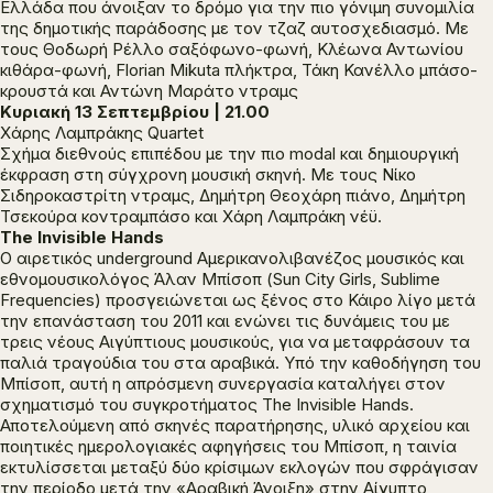
Ελλάδα που άνοιξαν το δρόμο για την πιο γόνιμη συνομιλία
της δημοτικής παράδοσης με τον τζαζ αυτοσχεδιασμό. Με
τους Θοδωρή Ρέλλο σαξόφωνο-φωνή, Κλέωνα Αντωνίου
κιθάρα-φωνή, Florian Mikuta πλήκτρα, Τάκη Κανέλλο μπάσο-
κρουστά και Αντώνη Μαράτο ντραμς
Κυριακή 13 Σεπτεμβρίου | 21.00
Χάρης Λαμπράκης Quartet
Σχήμα διεθνούς επιπέδου με την πιο modal και δημιουργική
έκφραση στη σύγχρονη μουσική σκηνή. Με τους Νίκο
Σιδηροκαστρίτη ντραμς, Δημήτρη Θεοχάρη πιάνο, Δημήτρη
Τσεκούρα κοντραμπάσο και Χάρη Λαμπράκη νέϋ.
The Invisible Hands
Ο αιρετικός underground Αμερικανολιβανέζος μουσικός και
εθνομουσικολόγος Άλαν Μπίσοπ (Sun City Girls, Sublime
Frequencies) προσγειώνεται ως ξένος στο Κάιρο λίγο μετά
την επανάσταση του 2011 και ενώνει τις δυνάμεις του με
τρεις νέους Αιγύπτιους μουσικούς, για να μεταφράσουν τα
παλιά τραγούδια του στα αραβικά. Υπό την καθοδήγηση του
Μπίσοπ, αυτή η απρόσμενη συνεργασία καταλήγει στον
σχηματισμό του συγκροτήματος The Invisible Hands.
Αποτελούμενη από σκηνές παρατήρησης, υλικό αρχείου και
ποιητικές ημερολογιακές αφηγήσεις του Μπίσοπ, η ταινία
εκτυλίσσεται μεταξύ δύο κρίσιμων εκλογών που σφράγισαν
την περίοδο μετά την «Αραβική Άνοιξη» στην Αίγυπτο,