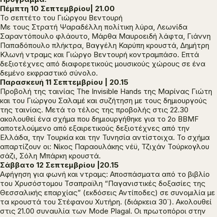
Πέμπτη 10 Σεπτεμβρίου| 21.00
Το σεπτέτο του Γιώργου Βεντουρή
Με τους Στρατή Ψαραδέλλη πολίτικη λύρα, Λεωνίδα
Σαραντόπουλο φλάουτο, Μάρθα Μαυροειδή λάφτα, Γιάννη
Παπαδόπουλο πλήκτρα, Βαγγέλη Καρύπη κρουστά, Δημήτρη
Κλωνή ντραμς και Γιώργο Βεντουρή κοντραμπάσο. Επτά
δεξιοτέχνες από διαφορετικούς μουσικούς χώρους σε ένα
δεμένο εκφραστικό σύνολο.
Παρασκευή 11 Σεπτεμβρίου | 20.15
Προβολή της ταινίας
The Invisible Hands
της Μαρίνας Γιώτη
και του Γιώργου Σαλαμέ και συζήτηση με τους δημιουργούς
της ταινίας. Μετά το τέλος της προβολής στις 22.30
ακολουθεί ένα σχήμα που δημιουργήθηκε για το 2ο BBMF
αποτελούμενο από εξαιρετικούς δεξιοτέχνες από την
Ελλάδα, την Τουρκία και την Τυνησία αντίστοιχα. Το σχήμα
απαρτίζουν οι: Νίκος Παραουλάκης νέϋ, Τζιχάν Τούρκογλου
σάζι, Σόλη Μπάρκη κρουστά.
Σάββατο 12 Σεπτεμβρίου |20.15
Αφήγηση για φωνή και ντραμς: Αποσπάσματα από το βιβλίο
του Χρυσόστομου Τσαπραϊλη “Παγανιστικές δοξασίες της
Θεσσαλικής επαρχίας” (εκδόσεις Αντίποδες) σε συνομιλία με
τα κρουστά του Στέφανου Χυτήρη. (διάρκεια 30΄). Ακολουθεί
στις 21.00 συναυλία των Mode Plagal. Οι πρωτοπόροι στην