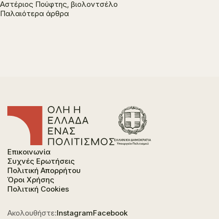
Αστέριος Πούφτης, βιολοντσέλο
Πλοήγηση
Παλαιότερα άρθρα
άρθρων
Επικοινωνία
Συχνές Ερωτήσεις
Πολιτική Απορρήτου
Όροι Χρήσης
Πολιτική Cookies
Ακολουθήστε:
Instagram
Facebook