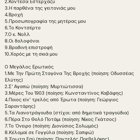
2.Κοντέσα Εστερχάζυ
3.Η παρθένα της γειτονιάς μου
4.Βροχή
5.Προσωπογραφία της μητέρας μου
6.Το Κοντσέρτο
7.Ο κ. Νολλ
8.Οι δολοφόνοι
9.Βραδινή επιστροφή
10.Χορός με τη σκιά μου
Ο Μεγάλος Ερωτικός
1.Με Την Πρώτη Σταγόνα Της Βροχής (ποίηση: Οδυσσέας
Ελύτης)
2.Σ’ Αγαπώ (ποίηση: Μυρτιώτισσα)
3.Μέρες Του 1903 (ποίηση: Κωνσταντίνος Καβάφης)
4.Ποιος είν’ τρελός από Έρωτα (ποίηση: Γεώργιος
Σαραντάρης)
5.Τα Λιανοτράγουδα (στίχοι: από δημοτικά τραγούδια)
6.Πέρα Στο Θολό Ποτάμι (ποίηση: Νίκος Γκάτσος)
7.Το Όνειρο (ποίηση: Διονύσιος Σολωμός)
8.Κέλομαί σε Γογγύλα (ποίηση: Σαπφώ)
9.Έρωτα Εσύ (ποίηση: Παντελής Πρεβελάκης)