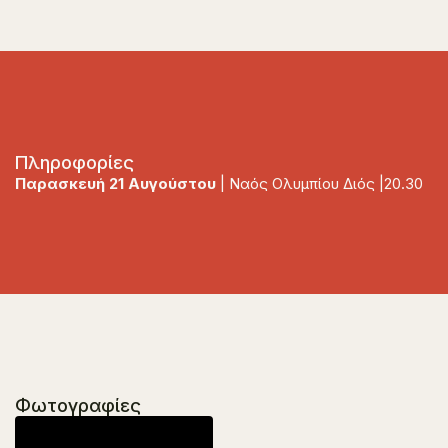
Πληροφορίες
Παρασκευή 21 Αυγούστου
| Ναός Ολυμπίου Διός |20.30
Φωτογραφίες