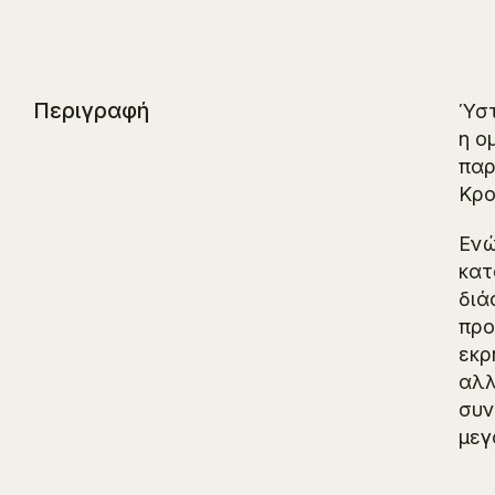
Περιγραφή
Ύστ
η ο
παρ
Κρ
Ενώ
κατ
διά
προ
εκρ
αλλ
συν
μεγ