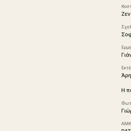
Κοσ
Zεν
Σχε
Σοφ
Ερμ
Γιά
Εκτ
Άρη
Η π
Φωτ
Γιώ
ΑΜΚ