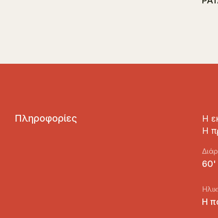
PAT
Π
λ
η
ρ
ο
φ
ο
ρ
ί
ε
ς
Η ε
Η π
Διάρ
60'
Ηλικ
Η π