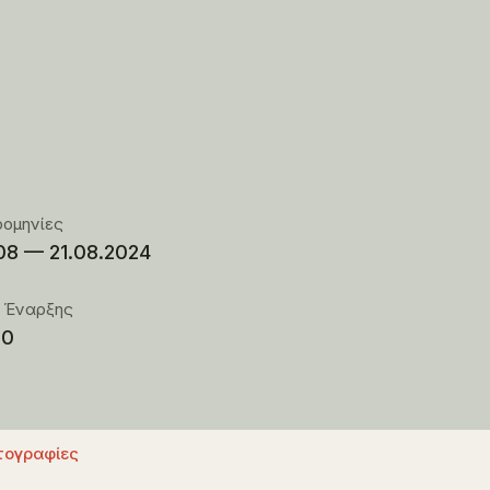
ρομηνίες
08 — 21.08.2024
 Έναρξης
00
ογραφίες