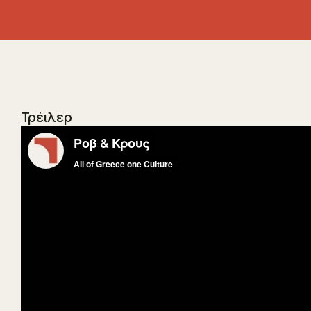
Τρέιλερ