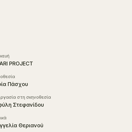
κευή
ARI PROJECT
νοθεσία
ία Πάσχου
εργασία στη σκηνοθεσία
φύλη Στεφανίδου
ικά
γγελία Θεριανού