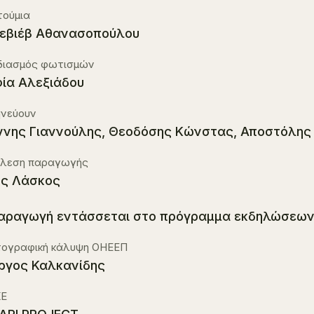
τούμια
εβιέβ Αθανασοπούλου
διασμός φωτισμών
ία Αλεξιάδου
ηνεύουν
ννης Γιαννούλης, Θεοδόσης Κώνστας, Αποστόλη
έλεση παραγωγής
ς Λάσκος
αραγωγή εντάσσεται στο πρόγραμμα εκδηλώσεων 
ογραφική κάλυψη ΟΗΕΕΠ
ργος Καλκανίδης
Ε