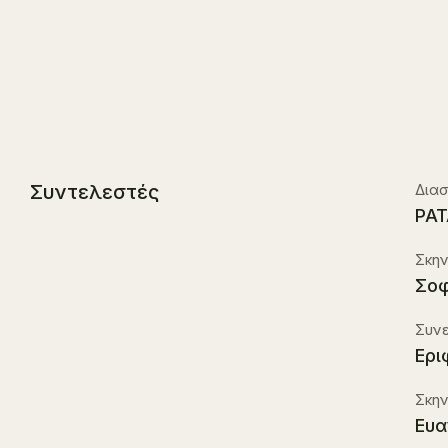
Συντελεστές
Διασ
PAT
Σκη
Σοφ
Συν
Ερι
Σκην
Ευα