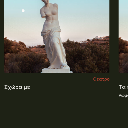
Θέατρο
Σχώρα με
Τα 
Ρωμα