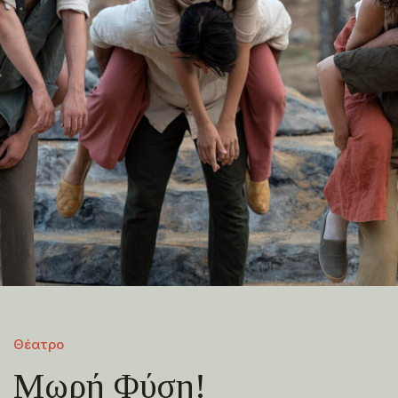
Θέατρο
Μωρή Φύση!