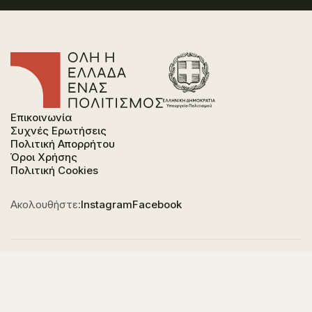
Επικοινωνία
Συχνές Ερωτήσεις
Πολιτική Απορρήτου
Όροι Χρήσης
Πολιτική Cookies
Ακολουθήστε:
Instagram
Facebook
Φορέας χρηματοδότησης του έργου είναι το
Υπουργείο Πολιτισμού, στο πλαίσιο του Εθνικού
Σχεδίου Ανάκαμψης και Ανθεκτικότητας "Ελλάδα
2.0" με τη χρηματοδότηση της Ευρωπαϊκής Ένωσης -