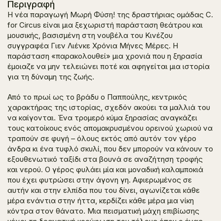
Περιγραφή
Η νέα παραγωγή
Μωρή Φύση!
της δραστήριας ομάδας C.
for Circus είναι μια ξεχωριστή παράσταση θεάτρου και
μουσικής, βασισμένη στη νουβέλα του Κινέζου
συγγραφέα Γιεν Λιένκε
Χρόνια Μήνες Μέρες.
Η
παράσταση «παρακολουθεί» μια χρονιά που η ξηρασία
έμοιαζε να μην τελειώνει ποτέ και αφηγείται μια ιστορία
για τη δύναμη της ζωής.
Από το πρωί ως το βράδυ ο Παππούλης, κεντρικός
χαρακτήρας της ιστορίας, σχεδόν ακούει τα μαλλιά του
να καίγονται. Ένα τρομερό κύμα ξηρασίας αναγκάζει
τους κατοίκους ενός απομακρυσμένου ορεινού χωριού να
τραπούν σε φυγή – όλους εκτός από αυτόν τον γέρο
άνδρα κι ένα τυφλό σκυλί, που δεν μπορούν να κάνουν το
εξουθενωτικό ταξίδι στα βουνά σε αναζήτηση τροφής
και νερού. Ο γέρος φυλάει μία και μοναδική καλαμποκιά
που έχει φυτρώσει στην άγονη γη. Αφιερωμένος σε
αυτήν και στην ελπίδα που του δίνει, αγωνίζεται κάθε
μέρα ενάντια στην ήττα, κερδίζει κάθε μέρα μια νίκη
κόντρα στον θάνατο. Μια πεισματική μάχη επιβίωσης