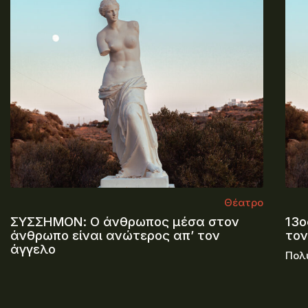
Θέατρο
ΣΥΣΣΗΜΟΝ: O άνθρωπος μέσα στον
13ο
άνθρωπο είναι ανώτερος απ’ τον
τον
άγγελο
Πολ