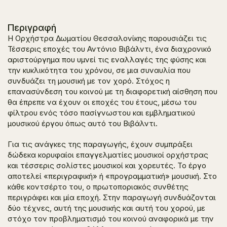
Περιγραφή
Η Ορχήστρα Δωματίου Θεσσαλονίκης παρουσιάζει τις
Τέσσερις εποχές
του Αντόνιο Βιβάλντι, ένα διαχρονικό
αριστούργημα που υμνεί τις εναλλαγές της φύσης και
την κυκλικότητα του χρόνου, σε μια συναυλία που
συνδυάζει τη μουσική με τον χορό. Στόχος η
επανασύνδεση του κοινού με τη διαφορετική αίσθηση που
θα έπρεπε να έχουν οι εποχές του έτους, μέσω του
φίλτρου ενός τόσο πασίγνωστου και εμβληματικού
μουσικού έργου όπως αυτό του Βιβάλντι.
Για τις ανάγκες της παραγωγής, έχουν συμπράξει
δώδεκα κορυφαίοι επαγγελματίες μουσικοί ορχήστρας
και τέσσερις σολίστες μουσικοί και χορευτές. Το έργο
αποτελεί «περιγραφική» ή «προγραμματική» μουσική. Στο
κάθε κοντσέρτο του, ο πρωτοποριακός συνθέτης
περιγράφει και μία εποχή. Στην παραγωγή συνδυάζονται
δύο τέχνες, αυτή της μουσικής και αυτή του χορού, με
στόχο τον προβληματισμό του κοινού αναφορικά με την