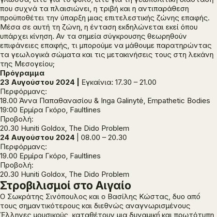
που συχνά τα πλαισιώνει, η τριβή και η αντιπαράθεση
προϋποθέτει την ύπαρξη μιας επιτελεστικής ζώνης επαφής.
Μέσα σε αυτή τη ζώνη, η ένταση εκδηλώνεται εκεί όπου
υπάρχει κίνηση. Αν τα σημεία σύγκρουσης θεωρηθούν
επιφάνειες επαφής, τι μπορούμε να μάθουμε παρατηρώντας
τα γεωλογικά σώματα και τις μετακινήσεις τους στη λεκάνη
της Μεσογείου;
Πρόγραμμα
23 Αυγούστου 2024 |
Εγκαίνια: 17.30 – 21.00
Περφόρμανς:
18.00 Άννα Παπαθανασίου & Inga Galinytė,
Empathetic Bodies
19:00 Ερμίρα Γκόρο,
Faultlines
Προβολή:
20.30 Huniti Goldox,
The Dido Problem
24 Αυγούστου 2024
| 08.00 – 20.30
Περφόρμανς:
19.00 Ερμίρα Γκόρο,
Faultlines
Προβολή:
20.30 Huniti Goldox,
The Dido Problem
Στροβιλισμοί στο Αιγαίο
Ο Σωκράτης Σινόπουλος και ο Βασίλης Κώστας, δυο από́
τους σημαντικότερους και διεθνώς αναγνωρισμένους
Έλληνες μουσικούς, καταθέτουν μια δυναμική́ και πρωτότυπη