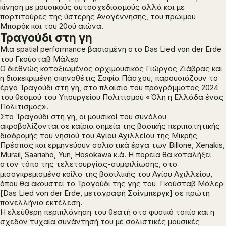
κίνηση με μουσικούς αυτοσχεδιασμούς αλλά και με
παρτιτούρες της ύστερης Αναγέννησης, του πρώιμου
Μπαρόκ και του 20ού αιώνα.
Τραγούδι στη γη
Μια spatial performance βασισμένη στο Das Lied von der Erde
του Γκούσταβ Μάλερ
Ο διεθνώς καταξιωμένος αρχιμουσικός Γιώργος Ζιάβρας και
η διακεκριμένη σκηνοθέτις Σοφία Πάσχου, παρουσιάζουν το
έργο
Τραγούδι στη γη
, στο πλαίσιο του προγράμματος 2024
του θεσμού του Υπουργείου Πολιτισμού «Όλη η Ελλάδα ένας
Πολιτισμός».
Στο
Τραγούδι στη γη
, οι μουσικοί του συνόλου
ακροβολίζονται σε καίρια σημεία της βασικής περιπατητικής
διαδρομής του νησιού του Αγίου Αχιλλείου της Μικρής
Πρέσπας και ερμηνεύουν σολιστικά έργα των Billone, Xenakis,
Murail, Saariaho, Yun, Hosokawa κ.ά. Η πορεία θα καταλήξει
στον τόπο της τελετουργίας-συμφιλίωσης, στο
μισογκρεμισμένο κοίλο της βασιλικής του Αγίου Αχιλλείου,
όπου θα ακουστεί το Τραγούδι της γης του Γκούσταβ Μάλερ
[Das Lied von der Erde, μεταγραφή Σαίνμπεργκ] σε πρώτη
πανελλήνια εκτέλεση.
Η ελεύθερη περιπλάνηση του θεατή στο φυσικό τοπίο και η
σχεδόν τυχαία συνάντησή του με σολιστικές μουσικές