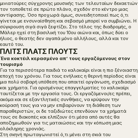
μινιατούρες σύγχρονης μουσικής των τελευταίων δεκαετιών
τον τοποθετεί σε πρώτο πλάνο, σχεδόν στο κέντρο μιας
αντίφασης. Όσο προχωρά όμως, συνειδητοποιεί πως ό,τι
γίνεται με ενσυναίσθηση και σεβασμό μπορεί να συμβιώνει. Η
σύγκρουση σιγά σιγά ξεφτίζει. Στο τέλος της διαδρομής, o
Μάλερ ηχεί στη βασιλική του 10ου αιώνα και, όπως δύει ο
ήλιος, ο θεατής δεν αγαπά μόνο αλλήλους, αλλά και τον
εαυτό του.
ΠΛΙΤΣ ΠΛΑΤΣ ΠΛΟΥΤΣ
Ένα κοκτέιλ κερασμένο απ’ τους εργαζόμενους στον
τουρισμό
Για τα περισσότερα παιδιά το καλοκαίρι είναι η πιο ξένοιαστη
εποχή του χρόνου. Για τους ενήλικες η θερινή περίοδος είναι
μια πολύ σοβαρή υπόθεση που απαιτεί οργάνωση, σχεδιασμό
και χρήματα. Για ορισμένους επαγγελματίες το καλοκαίρι
ταυτίζεται με την εργασία τους. Οι εργαζόμενοι/ες πρέπει,
ακόμα και σε εξαντλητικές συνθήκες, να κρύψουν την
κούρασή τους για να μην επιβαρύνουν τη διάθεση των
παραθεριστών, οι δε ταξιδιώτες επενδύουν τα χρήματά
τους σε διακοπές και ελπίζουν ότι μέσα από αυτές θα
αποζημιωθούν για τις ματαιώσεις και την κόπωση μιας
ολόκληρης χρονιάς.
Στη σκηνή πρωταγωνιστεί ό,τι μένει στη σκιά του