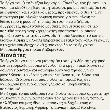
Το έργο του Βιτσέντζου Κορνάρου
Ερωτόκριτος
βρίσκει μια
νέα, πιο ελεύθερη διάσταση, μέσα σε μια μουσική παράσταση
με αφήγηση και εικαστικό μέρος, προκειμένου ο θεατής να
αποκτήσει μια ολοκληρωμένη εικόνα για την πλοκή του.
Ειδικότερα η μουσική της παράστασης εστιάζει σε
σύγχρονες, πρωτότυπες μουσικές συνθέσεις και σε μια
πολυδιάστατη ενορχηστρωτική προσέγγιση, οι οποίες
προκύπτουν από τη συνεργασία, τη συλλογικότητα και τις
διαπολιτισμικές αλληλεπιδράσεις μεταξύ των καλλιτεχνών,
στοιχεία που διαχρονικά χαρακτηρίζουν το έργο του
Μουσικού Εργαστηρίου Λαβύρινθος.
Χιονάτες
Το έργο
Χιονάτες
είναι μια παράσταση για δύο αφηγήτριες
και τετραμελές μουσικό σύνολο. Στο έργο, τρεις Χιονάτες
«συναντιούνται» και «συνομιλούν» για την οδύνη να
μεγαλώνεις, το κόστος να ενηλικιώνεσαι, τα δώρα του
δάσους. Οι
Χιονάτες
, όπως όλα τα παραμύθια, δεν
γνωρίζουν κανένα σύνορο γλωσσικό, θρησκευτικό,
πολιτισμικό.
Με όχημα το πιο εύθραυστο από όλα τα μουσικά όργανα, την
ανθρώπινη φωνή, διαπερνούν τον χρόνο και τους τόπους,
αλλάζουν και μας δίνουν υπέροχες εκδοχές τους σε
Βαλκάνια, Ευρώπη, Αφρική. Τα μαγικά παραμύθια είναι