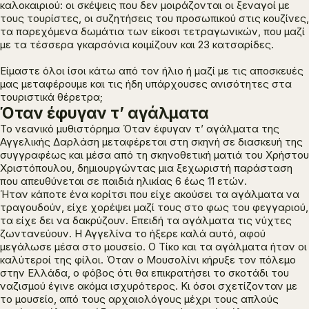
καλοκαιριού: οι σκέψεις που δεν μοιράζονται οι ξεναγοί με
τους τουρίστες, οι συζητήσεις του προσωπικού στις κουζίνες,
τα παρεχόμενα δωμάτια των είκοσι τετραγωνικών, που μαζί
με τα τέσσερα γκαρσόνια κοιμίζουν και 23 κατσαρίδες.
Είμαστε όλοι ίσοι κάτω από τον ήλιο ή μαζί με τις αποσκευές
μας μεταφέρουμε και τις ήδη υπάρχουσες ανισότητες στα
τουριστικά θέρετρα;
Όταν έφυγαν τ’ αγάλματα
Το νεανικό μυθιστόρημα
Όταν έφυγαν τ’ αγάλματα
της
Αγγελικής Δαρλάση μεταφέρεται στη σκηνή σε διασκευή της
συγγραφέως και μέσα από τη σκηνοθετική ματιά του Χρήστου
Χριστόπουλου, δημιουργώντας μια ξεχωριστή παράσταση
που απευθύνεται σε παιδιά ηλικίας 6 έως 11 ετών.
Ήταν κάποτε ένα κορίτσι που είχε ακούσει τα αγάλματα να
τραγουδούν, είχε χορέψει μαζί τους στο φως του φεγγαριού,
τα είχε δει να δακρύζουν. Επειδή τα αγάλματα τις νύχτες
ζωντανεύουν. Η Αγγελίνα το ήξερε καλά αυτό, αφού
μεγάλωσε μέσα στο μουσείο. Ο Τίκο και τα αγάλματα ήταν οι
καλύτεροί της φίλοι. Όταν ο Μουσολίνι κήρυξε τον πόλεμο
στην Ελλάδα, ο φόβος ότι θα επικρατήσει το σκοτάδι του
ναζισμού έγινε ακόμα ισχυρότερος. Κι όσοι σχετίζονταν με
το μουσείο, από τους αρχαιολόγους μέχρι τους απλούς