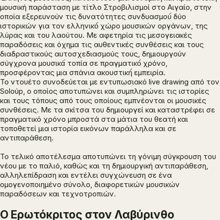
μουσική παράσταση με τίτλο
Στροβιλισμοί στο Αιγαίο
, στην
οποία εξερευνούν τις δυνατότητες συνδυασμού́ δύο
ιστορικών για τον ελληνικό́ χώρο μουσικών οργάνων, της
λύρας και του λαούτου. Με αφετηρία τις μεσογειακές
παραδόσεις και όχημα τις αυθεντικές συνθέσεις και τους
διαδραστικούς αυτοσχεδιασμούς τους, δημιουργούν
σύγχρονα μουσικά́ τοπία σε πραγματικό́ χρόνο,
προσφέροντας μια σπάνια ακουστική́ εμπειρία.
Το ντουέτο συνοδεύεται
με εντυπωσιακό live drawing από τον
Soloύp, ο οποίος αποτυπώνει και συμπληρώνει τις ιστορίες
και τους τόπους από τους οποίους εμπνέονται οι μουσικές
συνθέσεις. Με τα σκίτσα του δημιουργεί και καταστρέφει σε
πραγματικό χρόνο μπροστά στα μάτια του θεατή και
τοποθετεί μια ιστορία εικόνων παράλληλα και σε
αντιπαράθεση.
Το τελικό αποτέλεσμα αποτυπώνει τη γόνιμη σύγκρουση του
νέου με το παλιό, καθώς και τη δημιουργική αντιπαράθεση,
αλληλεπίδραση και εντέλει συγχώνευση σε ένα
ομογενοποιημένο σύνολο, διαφορετικών μουσικών
παραδόσεων και τεχνοτροπιών.
Ο Ερωτόκριτος στον Λαβύρινθο