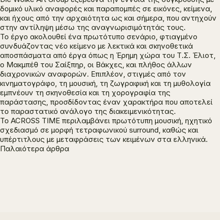
δομικό υλικό αναφορές και παραπομπές σε εικόνες, κείμενα,
και ήχους από την αρχαιότητα ως και σήμερα, που αντηχούν
στην αντίληψη μέσω της αναγνωρισιμότητάς τους.
Το έργο ακολουθεί ένα πρωτότυπο σενάριο, φτιαγμένο
συνδυάζοντας νέο κείμενο με λεκτικά και σκηνοθετικά
αποσπάσματα από έργα όπως η
Έρημη χώρα
του Τ.Σ. Έλιοτ,
ο
Μακμπέθ
του Σαίξπηρ, οι
Βάκχες
, και πλήθος άλλων
διαχρονικών αναφορών. Επιπλέον, στιγμές από τον
κινηματογράφο, τη μουσική, τη ζωγραφική και τη μυθολογία
εμπνέουν τη σκηνοθεσία και τη χορογραφία της
παράστασης, προσδίδοντας έναν χαρακτήρα που αποτελεί
το παραστατικό ανάλογο της διακειμενικότητας.
Το
ACROSS TIME
περιλαμβάνει πρωτότυπη μουσική, ηχητικό
σχεδιασμό σε μορφή τετραφωνικού surround, καθώς και
υπέρτιτλους με μεταφράσεις των κειμένων στα ελληνικά.
Πλοήγηση
Παλαιότερα άρθρα
άρθρων