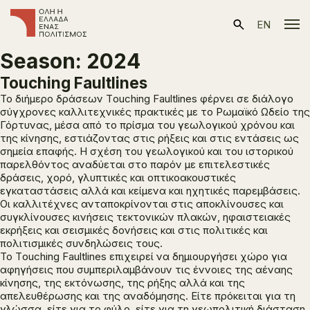
EN
Season:
2024
Touching Faultlines
Το διήμερο δράσεων
Τouching Faultlines
φέρνει σε διάλογο
σύγχρονες καλλιτεχνικές πρακτικές με το Ρωμαϊκό Ωδείο της
Γόρτυνας, μέσα από το πρίσμα του γεωλογικού χρόνου και
της κίνησης, εστιάζοντας στις ρήξεις και στις εντάσεις ως
σημεία επαφής. Η σχέση του γεωλογικού και του ιστορικού
παρελθόντος αναδύεται στο παρόν με επιτελεστικές
δράσεις, χορό, γλυπτικές και οπτικοακουστικές
εγκαταστάσεις αλλά και κείμενα και ηχητικές παρεμβάσεις.
Οι καλλιτέχνες ανταποκρίνονται στις αποκλίνουσες και
συγκλίνουσες κινήσεις τεκτονικών πλακών, ηφαιστειακές
εκρήξεις και σεισμικές δονήσεις και στις πολιτικές και
πολιτισμικές συνδηλώσεις τους.
Το
Τouching Faultlines
επιχειρεί να δημιουργήσει χώρο για
αφηγήσεις που συμπεριλαμβάνουν τις έννοιες της αέναης
κίνησης, της εκτόνωσης, της ρήξης αλλά και της
απελευθέρωσης και της αναδόμησης. Είτε πρόκειται για τη
γλώσσα, είτε για το φύλο, είτε για τη γεωπολιτική διάσταση