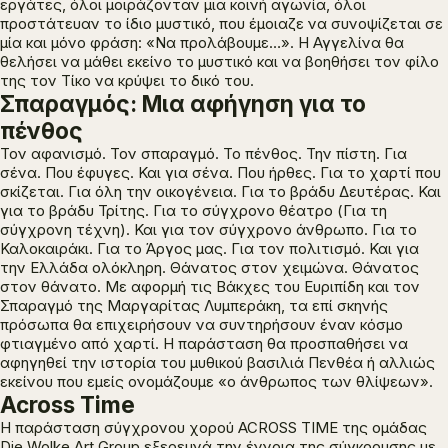
εργάτες, όλοι μοιράζονταν μια κοινή αγωνία, όλοι
προστάτευαν το ίδιο μυστικό, που έμοιαζε να συνοψίζεται σε
μία και μόνο φράση: «Να προλάβουμε…». Η Αγγελίνα θα
θελήσει να μάθει εκείνο το μυστικό και να βοηθήσει τον φίλο
της τον Τίκο να κρύψει το δικό του.
Σπαραγμός: Μια αφήγηση για το
πένθος
Τον αφανισμό. Τον σπαραγμό. Το πένθος. Την πίστη. Για
σένα. Που έφυγες. Και για σένα. Που ήρθες. Για το χαρτί που
σκίζεται. Για όλη την οικογένεια. Για το βράδυ Δευτέρας. Και
για το βράδυ Τρίτης. Για το σύγχρονο θέατρο (Για τη
σύγχρονη τέχνη). Και για τον σύγχρονο άνθρωπο. Για το
Καλοκαιράκι. Για το Άργος μας. Για τον πολιτισμό. Και για
την Ελλάδα ολόκληρη. Θάνατος στον χειμώνα. Θάνατος
στον θάνατο. Με αφορμή τις
Βάκχες
του Ευριπίδη και τον
Σπαραγμό
της Μαργαρίτας Λυμπεράκη, τα επί σκηνής
πρόσωπα θα επιχειρήσουν να συντηρήσουν έναν κόσμο
φτιαγμένο από χαρτί. Η παράσταση θα προσπαθήσει να
αφηγηθεί την ιστορία του μυθικού βασιλιά Πενθέα ή αλλιώς
εκείνου που εμείς ονομάζουμε «ο άνθρωπος των θλίψεων».
Across Time
H παράσταση σύγχρονου χορού
ACROSS TIME
της ομάδας
Die Wolke Art Group
εξερευνά την έννοια της σύγκρουσης με