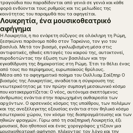
τραγούδια που παραδίδονται από γενιά σε γενιά και κάθε
φορά ενδύονται τους ρυθμούς και τις μελωδίες της
κοινότητας του παραμυθά που τα αφηγείται.
Λουκρητία, ένα μουσικοθεατρικό
αφήγημα
Η Λουκρητία, η πιο ενάρετη σύζυγος σε ολόκληρη τη Ρώμη,
ξεσηκώνει παράνομο πόθο στον Ταρκύνιο, τον γιο του
βασιλιά. Μετά τον βιασμό, εγκλωβισμένη μέσα στις
αντιφατικές, ηθικές επιταγές του καιρού της, αυτοκτονεί,
πυροδοτώντας την έξωση των βασιλέων και την
εγκαθίδρυση της δημοκρατίας στη Ρώμη. Έτσι το θέλει ένας
από τους πιο περίφημους, ευρωπαϊκούς θρύλους.
Μέσα από το αφηγηματικό ποίημα του Ουίλλιαμ Σαίξπηρ
Ο
βιασμός της Λουκρητίας
, αναδύεται η σύγκρουση της
νεωτερικότητας με τον πρώην συμπαγή μεσαιωνικό κόσμο
που κατακερματίζεται: Ο νέος, αυτόνομα σκεπτόμενος
άνθρωπος ενάντια στην παρωχημένη αυθαιρεσία των
αρχόντων. Ο αρσενικός κόσμος της υπαίθρου, των πολέμων
και της ανεξέλεγκτης εξουσίας ενάντια στον θηλυκό κόσμο
εσωτερικού χώρου, τον κόσμο της διαπραγμάτευσης και των
ηθικών φραγμών. Γύρω από τη σαιξπηρική Λουκρητία, έξι
μουσικοί, δύο ηθοποιοί και ένας χορογράφος χτίζουν μια
μουσικοθεατρική αφήγηση, πλέκοντας τον λόγο και την