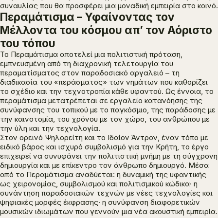
συναυλίας που θα προσφέρει μια μοναδική εμπειρία στο κοινό.
Περαμάτισμα – Υφαίνοντας τον
Μέλλοντα του κόσμου απ’ τον Αόριστο
του τόπου
Το
Περαμάτισμα
αποτελεί μια πολιτιστική πρόταση,
εμπνευσμένη από τη διαχρονική τελετουργία του
περαματίσματος στον παραδοσιακό αργαλειό – τη
διαδικασία του «περάσματος» των νημάτων που καθορίζει
το σχέδιο και την τεχνοτροπία κάθε υφαντού. Ως έννοια, το
περαμάτισμα μετατρέπεται σε εργαλείο κατανόησης της
συνύφανσης του τοπικού με το παγκόσμιο, της παράδοσης με
την καινοτομία, του χρόνου με τον χώρο, του ανθρώπου με
την ύλη και την τεχνολογία.
Στον ορεινό Ψηλορείτη και το Ιδαίον Άντρον, έναν τόπο με
ειδικό βάρος και ισχυρό συμβολισμό για την Κρήτη, το έργο
επιχειρεί να συνυφάνει την πολιτιστική μνήμη με τη σύγχρονη
δημιουργία και με επίκεντρο τον άνθρωπο δημιουργό. Μέσα
από το
Περαμάτισμα
αναδύεται: η δυναμική της υφαντικής
ως χειρονομίας, συμβολισμού και πολιτισμικού κώδικα· η
συνάντηση παραδοσιακών τεχνών με νέες τεχνολογίες και
ψηφιακές μορφές έκφρασης· η συνύφανση διαφορετικών
μουσικών ιδιωμάτων που γεννούν μια νέα ακουστική εμπειρία.