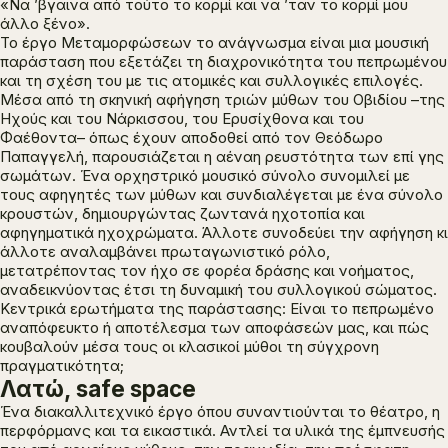
«Να ’βγαινα από τούτο το κορμί και να ’ταν το κορμί μου
άλλο ξένο».
Το έργο
Μεταμορφώσεων το ανάγνωσμα
είναι μια μουσική
παράσταση που εξετάζει τη διαχρονικότητα του πεπρωμένου
και τη σχέση του με τις ατομικές και συλλογικές επιλογές.
Μέσα από τη σκηνική αφήγηση τριών μύθων του Οβιδίου –της
Ηχούς και του Νάρκισσου, του Ερυσίχθoνα και του
Φαέθοντα– όπως έχουν αποδοθεί από τον Θεόδωρο
Παπαγγελή, παρουσιάζεται η αέναη ρευστότητα των επί γης
σωμάτων. Ένα ορχηστρικό μουσικό σύνολο συνομιλεί με
τους αφηγητές των μύθων και συνδιαλέγεται με ένα σύνολο
κρουστών, δημιουργώντας ζωντανά ηχοτοπία και
αφηγηματικά ηχοχρώματα. Άλλοτε συνοδεύει την αφήγηση κι
άλλοτε αναλαμβάνει πρωταγωνιστικό ρόλο,
μετατρέποντας τον ήχο σε φορέα δράσης και νοήματος,
αναδεικνύοντας έτσι τη δυναμική του συλλογικού σώματος.
Κεντρικά ερωτήματα της παράστασης: Είναι το πεπρωμένο
αναπόφευκτο ή αποτέλεσμα των αποφάσεών μας, και πώς
κουβαλούν μέσα τους οι κλασικοί μύθοι τη σύγχρονη
πραγματικότητα;
Λατώ, safe space
Ένα διακαλλιτεχνικό έργο όπου συναντιούνται το θέατρο, η
περφόρμανς και τα εικαστικά. Αντλεί τα υλικά της έμπνευσής