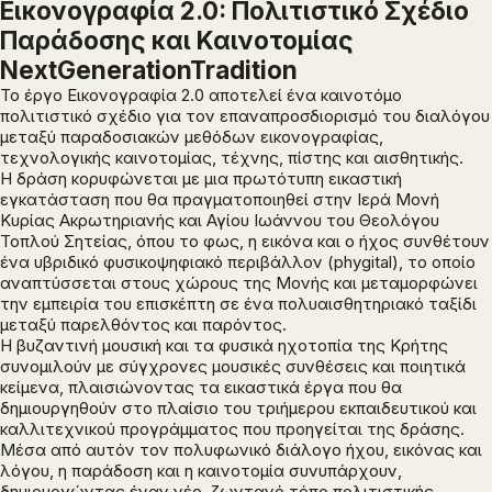
Εικονογραφία 2.0: Πολιτιστικό Σχέδιο
Παράδοσης και Καινοτομίας
NextGenerationTradition
Το έργο
Εικονογραφία 2.0
αποτελεί ένα καινοτόμο
πολιτιστικό σχέδιο για τον επαναπροσδιορισμό του διαλόγου
μεταξύ παραδοσιακών μεθόδων εικονογραφίας,
τεχνολογικής καινοτομίας, τέχνης, πίστης και αισθητικής.
Η δράση κορυφώνεται με μια πρωτότυπη εικαστική
εγκατάσταση που θα πραγματοποιηθεί στην Ιερά Μονή
Κυρίας Ακρωτηριανής και Αγίου Ιωάννου του Θεολόγου
Τοπλού Σητείας, όπου το φως, η εικόνα και ο ήχος συνθέτουν
ένα υβριδικό φυσικοψηφιακό περιβάλλον (phygital), το οποίο
αναπτύσσεται στους χώρους της Μονής και μεταμορφώνει
την εμπειρία του επισκέπτη σε ένα πολυαισθητηριακό ταξίδι
μεταξύ παρελθόντος και παρόντος.
Η βυζαντινή μουσική και τα φυσικά ηχοτοπία της Κρήτης
συνομιλούν με σύγχρονες μουσικές συνθέσεις και ποιητικά
κείμενα, πλαισιώνοντας τα εικαστικά έργα που θα
δημιουργηθούν στο πλαίσιο του τριήμερου εκπαιδευτικού και
καλλιτεχνικού προγράμματος που προηγείται της δράσης.
Μέσα από αυτόν τον πολυφωνικό διάλογο ήχου, εικόνας και
λόγου, η παράδοση και η καινοτομία συνυπάρχουν,
δημιουργώντας έναν νέο, ζωντανό τόπο πολιτιστικής