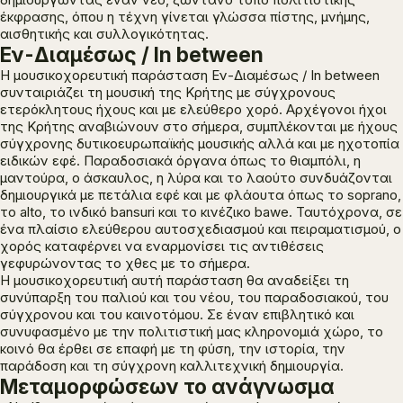
έκφρασης, όπου η τέχνη γίνεται γλώσσα πίστης, μνήμης,
αισθητικής και συλλογικότητας.
Εν-Διαμέσως / In between
Η μουσικοχορευτική παράσταση
Εν-Διαμέσως / In between
συνταιριάζει τη μουσική της Κρήτης με σύγχρονους
ετερόκλητους ήχους και με ελεύθερο χορό. Αρχέγονοι ήχοι
της Κρήτης αναβιώνουν στο σήμερα, συμπλέκονται με ήχους
σύγχρονης δυτικοευρωπαϊκής μουσικής αλλά και με ηχοτοπία
ειδικών εφέ. Παραδοσιακά όργανα όπως το θιαμπόλι, η
μαντούρα, ο άσκαυλος, η λύρα και το λαούτο συνδυάζονται
δημιουργικά με πετάλια εφέ και με φλάουτα όπως το soprano,
το alto, το ινδικό bansuri και το κινέζικο bawe. Ταυτόχρονα, σε
ένα πλαίσιο ελεύθερου αυτοσχεδιασμού και πειραματισμού, ο
χορός καταφέρνει να εναρμονίσει τις αντιθέσεις
γεφυρώνοντας το χθες με το σήμερα.
Η μουσικοχορευτική αυτή παράσταση θα αναδείξει τη
συνύπαρξη του παλιού και του νέου, του παραδοσιακού, του
σύγχρονου και του καινοτόμου. Σε έναν επιβλητικό και
συνυφασμένο με την πολιτιστική μας κληρονομιά χώρο, το
κοινό θα έρθει σε επαφή με τη φύση, την ιστορία, την
παράδοση και τη σύγχρονη καλλιτεχνική δημιουργία.
Μεταμορφώσεων το ανάγνωσμα