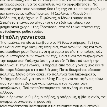
μεταμορφώσει, να το αφηγηθεί, να το αμφισβητήσει. Να
παρακινήσει τους νεαρούς θεατές της να το επισκεφτούν με
μια καινούρια, καθαρή ματιά. Η Σκύλλα, η Χάρυβδη, η
Μέδουσα, η Αράχνη, ο Τυφώνας, ο Μινώταυρος κι οι
Σειρήνες επανασυστήνονται στο εδώ και τώρα του
μνημειακού χώρου της Γόρτυνας, στο τότε και πάντα της
ανθρώπινης μυθιστορίας.
Η πόλη γεννιέται
Τι σημαίνει, να είσαι έφηβος στο Ρέθυμνο σήμερα; Τι έχει
αλλάξει απ’ την δική μας εφηβεία, των γονιών μας και των
παππούδων μας; Ποια είναι η ιστορία αυτής της πόλης, εάν
όχι οι ιστορίες των πολιτών της; Ποια είναι τα πληγωμένα
της κομμάτια; Υπάρχει ίαση για αυτά; Τι διασπά αυτή την
πόλη και τι την ενώνει; Τι πήραμε από τους γονείς μας και τι
θα παραδώσουμε στα παιδιά μας; Πότε θεωρείται κάποιος
πολίτης; Μόνο όταν ασκεί τα πολιτικά του δικαιώματα;
Υπάρχει θηλυκό για τον πολίτη; Πως είναι να αφήνεις πίσω
σου το «παιχνίδι» και να μπαίνεις στον κόσμο των
«ενηλίκων»; Πού τοποθετούμαστε σε σχέση με τους
άλλους;
Και ο έρωτας, ο θυμός, ο φόβος, η απόρριψη, η βία, η ανία, τα
όνειρα, οι αγωνίες, η μουσική;
Μια παράσταση βασισμένη στις τεχνικές του σωματικού