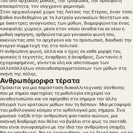
του από αρχαίους μύθους, την τραγωδία, την πρόσφατη
επικαιρότητα, τον σύγχρονο φεμινισμό.
Στον αρχαιολογικό χώρο της Λατούς της Ετέρας, έναν τόπο
βαθιά συνδεδεμένο με τη λατρεία γυναικείων θεοτήτων και
με έκκεντρες αναγνώσεις των μύθων, διαμορφώνεται ένας
«ασφαλής χώρος», μέσα στον οποίο αναδύεται εκ νέου η
μυθική αφήγηση, αρθρώνεται μια γυναικεία φωνή που,
εκκινώντας από το αρχέγονο και το προσωπικό, διεκδικεί την
ενεργό συμμετοχή της στο πολιτικό.
Η ανθρώπινη φωνή, αλλά και ο ήχος σε κάθε μορφή του,
φυσικός ή τεχνητός, έναρθρος ή άναρθρος, ζωντανός ή
ηχογραφημένος, γίνονται ύλη και αποτύπωμα των
αλλεπάλληλων επαναδιαπραγματεύσεων των μύθων στη
σκηνή της πόλης.
Ανθρωπόμορφα τέρατα
Πρόκειται για μια παράσταση διακαλλιτεχνικής σύνθεσης
που με σημείο αφετηρίας τη μυθολογία επιχειρεί να
αναδιατυπώσει και να αφηγηθεί στο σήμερα την άλλη
πλευρά των κραταιών μύθων που τη διέπουν. Μια μεταφορά
του μυθολογικού κόσμου στο ορθολογικό μας σήμερα. Ένα
μουσικό ταξίδι στην ανθρώπινη φαντασία αιώνων, μια
σκηνική διαδρομή που θέλει να βγάλει στο φως το σκοτάδι
που είναι συνυφασμένο με την ίδια την ανθρώπινη ύπαρξη.
Να το αποδεχτεί. Να το τραγουδήσει, να το ξεγελάσει, να το