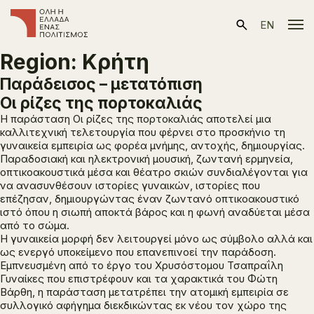
EN
Region:
Κρήτη
Παράδεισος – μετατόπιση
Οι ρίζες της πορτοκαλιάς
Η παράσταση
Οι ρίζες της πορτοκαλιάς
αποτελεί μια
καλλιτεχνική τελετουργία που φέρνει στο προσκήνιο τη
γυναικεία εμπειρία ως φορέα μνήμης, αντοχής, δημιουργίας.
Παραδοσιακή και ηλεκτρονική μουσική, ζωντανή ερμηνεία,
οπτικοακουστικά μέσα και θέατρο σκιών συνδιαλέγονται για
να ανασυνθέσουν ιστορίες γυναικών, ιστορίες που
επέζησαν, δημιουργώντας έναν ζωντανό οπτικοακουστικό
ιστό όπου η σιωπή αποκτά βάρος και η φωνή αναδύεται μέσα
από το σώμα.
Η γυναικεία μορφή δεν λειτουργεί μόνο ως σύμβολο αλλά και
ως ενεργό υποκείμενο που επανεπινοεί την παράδοση.
Εμπνευσμένη από το έργο του Χρυσόστομου Τσαπραΐλη
Γυναίκες που επιστρέφουν
και τα χαρακτικά του Φώτη
Βάρθη, η παράσταση μετατρέπει την ατομική εμπειρία σε
συλλογικό αφήγημα διεκδικώντας εκ νέου τον χώρο της