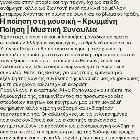
γυναίκας στην ιστορία και την τέχνη, όχι ως σκιώδη
ανάμνηση, αλλά ως ζωντανή πνοή που κινεί το μέλλον,
μεταμορφώνοντας τη σιωπή σε φωνή και το βίωμα σε πράξη.
Η ποίηση στη μουσική – Κρυμμένη
Ποίηση | Μυστική Συναυλία
Έχοντας εμπνευστεί και μελοποιήσει μοναδικά ποιήματα
σπουδαίων Ελλήνων δημιουργών, το θρυλικό συγκρότημα
Υπόγεια Ρεύματα θα πραγματοποιήσει μια ξεχωριστή
συναυλία η οποία, με στόχο τη συνολική παρουσίαση αυτών
των εξαιρετικών πρωτότυπων συνθέσεων, νέων και
παλαιότερων, ειδικά διαμορφωμένων για τη «μυστική»
συναυλία, θέτει τις βάσεις για συζήτηση, έμπνευση και
εξέλιξη της λογικής σύνδεσης της κλασικής μας κληρονομιάς
με τη σύγχρονη καλλιτεχνική έκφραση.
Παράλληλα, η εικαστικός Ρένα Παπαγεωργίου εκθέτει τις
δημιουργίες της, απεικονίζοντας τις προσωπογραφίες
σπουδαίων ποιητών και ποιητριών μας με τη μοναδική
αφηρημένη αλλά γεμάτη σεβασμό και ενδιαφέρον
τεχνοτροπία της. Οι καλλιτέχνες, με τις μελοποιημένες
ποιητικές συνθέσεις και τις εικαστικές απεικονίσεις,
αντιμετωπίζουν το παρελθόν ως μια δημιουργική συνθήκη η
οποία αποτελεί την έμπνευση αυτής της δράσης αφιέρωμα
στην ποίηση και στην καλλιτεχνία, μέσω μιας ατμοσφαιρικής