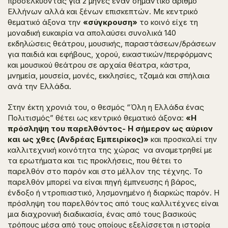
προσελκύοντας για 2 μήνες έναν σημαντικό αριθμό
Ελλήνων αλλά και ξένων επισκεπτών. Με κεντρικό
θεματικό άξονα την
«σύγκρουση»
το κοινό είχε τη
μοναδική ευκαιρία να απολαύσει συνολικά 140
εκδηλώσεις θεάτρου, μουσικής, παραστάσεων/δράσεων
για παιδιά και εφήβους, χορού, εικαστικών/περφόρμανς
και μουσικού θεάτρου σε αρχαία θέατρα, κάστρα,
μνημεία, μουσεία, μονές, εκκλησίες, τζαμιά και σπήλαια
ανά την Ελλάδα.
Στην έκτη χρονιά του, ο θεσμός “Όλη η Ελλάδα ένας
Πολιτισμός” θέτει ως κεντρικό θεματικό άξονα:
«
Η
πρόσληψη του παρελθόντος-
Η σήμερον ως αύριον
και ως χθες (Ανδρέας Εμπειρίκος)»
και
προσκαλεί την
καλλιτεχνική κοινότητα της χώρας να αναμετρηθεί με
τα ερωτήματα και τις προκλήσεις, που θέτει το
παρελθόν στο παρόν και στο μέλλον της τέχνης. Το
παρελθόν μπορεί να είναι πηγή έμπνευσης ή βάρος,
ένδοξο ή ντροπιαστικό, λησμονημένο ή διαρκώς παρόν. Η
πρόσληψη του παρελθόντος από τους καλλιτέχνες είναι
μια διαχρονική διαδικασία, ένας από τους βασικούς
τρόπους μέσα από τους οποίους εξελίσσεται η ιστορία