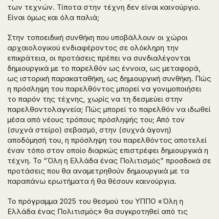
των τεχνών. Τίποτα στην τέχνη δεν είναι καινούργιο.
Είναι όμως και όλα παλιά;
Στην τοπoειδική συνθήκη που υποβάλλουν οι χώροι
αρχαιολογικού ενδιαφέροντος σε ολόκληρη την
επικράτεια, οι προτάσεις πρέπει να συνδιαλέγονται
δημιουργικά με το παρελθόν ως έννοια, ως μεταφορά,
ως ιστορική παρακαταθήκη, ως δημιουργική συνθήκη. Πώς
η πρόσληψη του παρελθόντος μπορεί να γονιμοποιήσει
το παρόν της τέχνης, χωρίς να τη δεσμεύει στην
παρελθοντολαγνεία; Πώς μπορεί το παρελθόν να ιδωθεί
μέσα από νέους τρόπους πρόσληψής του; Από τον
(συχνά στείρο) σεβασμό, στην (συχνά άγονη)
αποδόμησή του, η πρόσληψη του παρελθόντος αποτελεί
έναν τόπο στον οποίο διαρκώς επιστρέφει δημιουργικά η
τέχνη. Το “Όλη η Ελλάδα ένας Πολιτισμός” προσδοκά σε
προτάσεις που θα αναμετρηθούν δημιουργικά με τα
παραπάνω ερωτήματα ή θα θέσουν καινούργια.
Το πρόγραμμα 2025 του θεσμού του ΥΠΠΟ «Όλη η
Ελλάδα ένας Πολιτισμός» θα συγκροτηθεί από τις