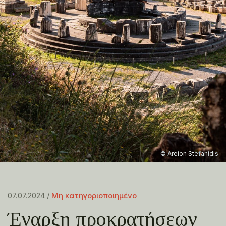
© Areion Stefanidis
07.07.2024 /
Μη κατηγοριοποιημένο
Έναρξη προκρατήσεων