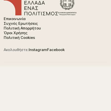
Επικοινωνία
Συχνές Ερωτήσεις
Πολιτική Απορρήτου
Όροι Χρήσης
Πολιτική Cookies
Ακολουθήστε:
Instagram
Facebook
Φορέας χρηματοδότησης του έργου είναι το
Υπουργείο Πολιτισμού, στο πλαίσιο του Εθνικού
Σχεδίου Ανάκαμψης και Ανθεκτικότητας "Ελλάδα
2.0" με τη χρηματοδότηση της Ευρωπαϊκής Ένωσης -
NextGeneration EU.